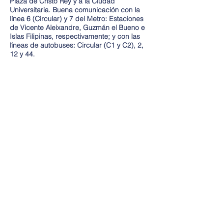
Plaza de Cristo Rey y a la Ciudad
Universitaria. Buena comunicación con la
línea 6 (Circular) y 7 del Metro: Estaciones
de Vicente Aleixandre, Guzmán el Bueno e
Islas Filipinas, respectivamente; y con las
líneas de autobuses: Circular (C1 y C2), 2,
12 y 44.
El Colegio Mayor Padre Poveda es una obra de la Institución
Teresiana, adscrito a la Universidad Complutense de Madrid
y forma parte del Consejo de Colegios Mayores de España y
de la Asociación de Colegios Mayores de Madrid