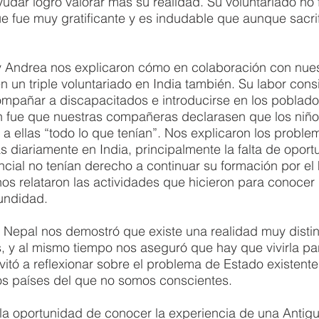
dar logró valorar más su realidad. Su voluntariado no 
 fue muy gratificante y es indudable que aunque sacrif
 y Andrea nos explicaron cómo en colaboración con nues
n un triple voluntariado en India también. Su labor consi
ompañar a discapacitados e introducirse en los poblad
ón fue que nuestras compañeras declarasen que los niño
 ellas “todo lo que tenían”. Nos explicaron los proble
as diariamente en India, principalmente la falta de oport
cial no tenían derecho a continuar su formación por el
nos relataron las actividades que hicieron para conocer l
undidad. 
Nepal nos demostró que existe una realidad muy distint
 y al mismo tiempo nos aseguró que hay que vivirla par
vitó a reflexionar sobre el problema de Estado existente
 países del que no somos conscientes.
la oportunidad de conocer la experiencia de una Antigu