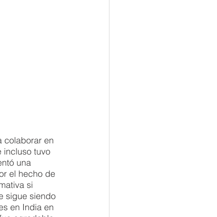
 colaborar en 
incluso tuvo 
entó una 
or el hecho de 
mativa si 
e sigue siendo 
es en India en 