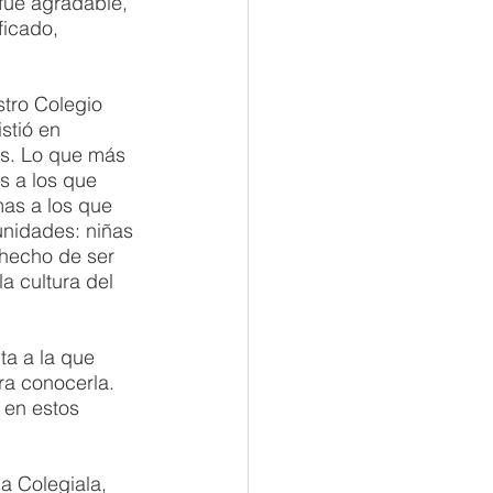
fue agradable, 
icado, 
tro Colegio 
stió en 
os. Lo que más 
s a los que 
mas a los que 
unidades: niñas 
 hecho de ser 
a cultura del 
a a la que 
a conocerla. 
 en estos 
a Colegiala, 