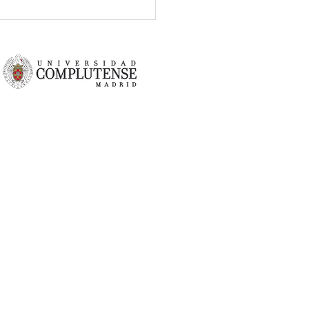
emana de la Mujer |
ates
lutense de Madrid y forma parte
es de Madrid