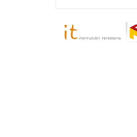
II Semana de la Mujer |
Exposición fotográfica
"WOMEN"
El Colegio Mayor Padre Poveda es u
del Consejo de 