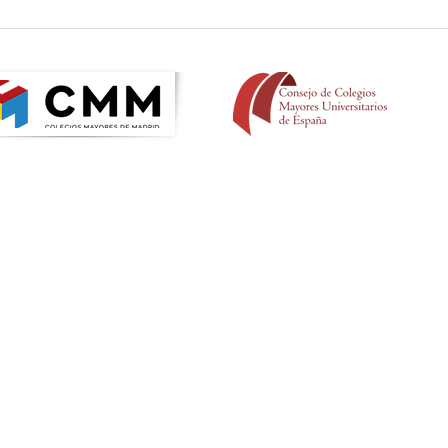
II Semana de la Mujer |
II S
Conferencia de Ana Pastor
Deb
na obra de la Institución Teresiana, adscrito a la Universidad Comp
Colegios Mayores de España y de la Asociación de Colegios Mayor
CONTACTO
Colegio Mayor Padre Poveda
Calle Isaac Peral, 60
28040 Madrid
+34 91 456 25 89
secretaria@cmppoveda.es
Política de privacidad
Aviso legal