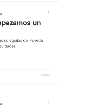
ra
mpezamos un
as colegialas del Poveda
tividades.
ra