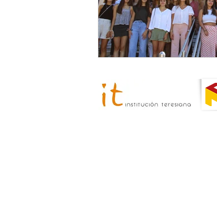
El Colegio Mayor Padre Poveda es u
del Consejo de 