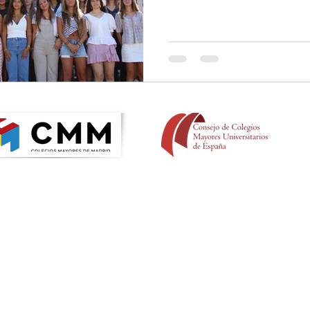
na obra de la Institución Teresiana, adscrito a la Universidad Comp
Colegios Mayores de España y de la Asociación de Colegios Mayor
CONTACTO
Colegio Mayor Padre Poveda
Calle Isaac Peral, 60
28040 Madrid
+34 91 456 25 89