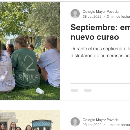
025
Colegio Mayor Poveda
28 oct 2022
2 min de lectu
Septiembre: e
nuevo curso
Durante el mes septiembre l
disfrutaron de numerosas ac
Colegio Mayor Poveda
23 oct 2022
1 min de lectu